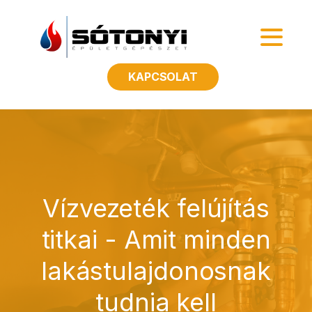
KAPCSOLAT
Vízvezeték felújítás
titkai - Amit minden
lakástulajdonosnak
tudnia kell