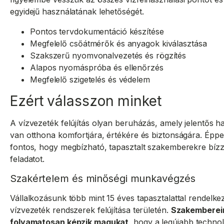
egyidejű használatának lehetőségét.
Pontos tervdokumentáció készítése
Megfelelő csőátmérők és anyagok kiválasztása
Szakszerű nyomvonalvezetés és rögzítés
Alapos nyomáspróba és ellenőrzés
Megfelelő szigetelés és védelem
Ezért válasszon minket
A vízvezeték felújítás olyan beruházás, amely jelentős ha
van otthona komfortjára, értékére és biztonságára. Éppe
fontos, hogy megbízható, tapasztalt szakemberekre bízz
feladatot.
Szakértelem és minőségi munkavégzés
Vállalkozásunk több mint 15 éves tapasztalattal rendelkez
vízvezeték rendszerek felújítása területén.
Szakemberei
folyamatosan képzik magukat
, hogy a legújabb technol