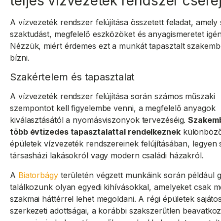
teljes vízvezeték rendszer cseré
A vízvezeték rendszer felújítása összetett feladat, amely 
szaktudást, megfelelő eszközöket és anyagismeretet igén
Nézzük, miért érdemes ezt a munkát tapasztalt szakemb
bízni.
Szakértelem és tapasztalat
A vízvezeték rendszer felújítása során számos műszaki
szempontot kell figyelembe venni, a megfelelő anyagok
kiválasztásától a nyomásviszonyok tervezéséig.
Szakemb
több évtizedes tapasztalattal rendelkeznek
különböző
épületek vízvezeték rendszereinek felújításában, legyen 
társasházi lakásokról vagy modern családi házakról.
A
Biatorbágy
területén végzett munkáink során például 
találkozunk olyan egyedi kihívásokkal, amelyeket csak m
szakmai háttérrel lehet megoldani. A régi épületek sajáto
szerkezeti adottságai, a korábbi szakszerűtlen beavatko