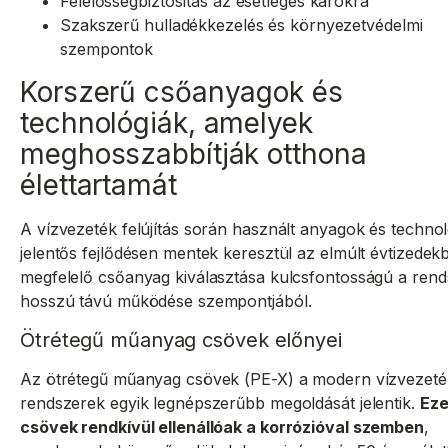
Felelősségbiztosítás az esetleges károkra
Szakszerű hulladékkezelés és környezetvédelmi
szempontok
Korszerű csőanyagok és
technológiák, amelyek
meghosszabbítják otthona
élettartamát
A vízvezeték felújítás során használt anyagok és techno
jelentős fejlődésen mentek keresztül az elmúlt évtizedek
megfelelő csőanyag kiválasztása kulcsfontosságú a rend
hosszú távú működése szempontjából.
Ötrétegű műanyag csövek előnyei
Az ötrétegű műanyag csövek (PE-X) a modern vízvezeté
rendszerek egyik legnépszerűbb megoldását jelentik.
Eze
csövek rendkívül ellenállóak a korrózióval szemben
,