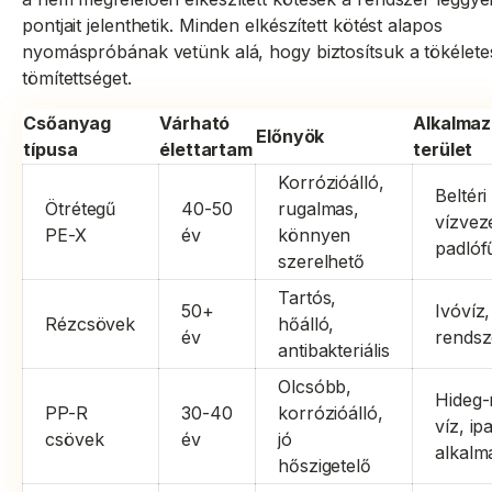
pontjait jelenthetik. Minden elkészített kötést alapos
nyomáspróbának vetünk alá, hogy biztosítsuk a tökélete
tömítettséget.
Csőanyag
Várható
Alkalmaz
Előnyök
típusa
élettartam
terület
Korrózióálló,
Beltéri
Ötrétegű
40-50
rugalmas,
vízvez
PE-X
év
könnyen
padlóf
szerelhető
Tartós,
50+
Ivóvíz,
Rézcsövek
hőálló,
év
rendsz
antibakteriális
Olcsóbb,
Hideg-
PP-R
30-40
korrózióálló,
víz, ipa
csövek
év
jó
alkalm
hőszigetelő