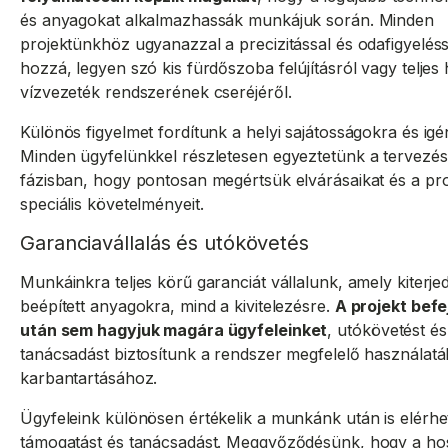
és anyagokat alkalmazhassák munkájuk során. Minden
projektünkhöz ugyanazzal a precizitással és odafigyeléss
hozzá, legyen szó kis fürdőszoba felújításról vagy teljes
vízvezeték rendszerének cseréjéről.
Különös figyelmet fordítunk a helyi sajátosságokra és ig
Minden ügyfelünkkel részletesen egyeztetünk a tervezés
fázisban, hogy pontosan megértsük elvárásaikat és a pro
speciális követelményeit.
Garanciavállalás és utókövetés
Munkáinkra teljes körű garanciát vállalunk, amely kiterje
beépített anyagokra, mind a kivitelezésre.
A projekt bef
után sem hagyjuk magára ügyfeleinket
, utókövetést és
tanácsadást biztosítunk a rendszer megfelelő használat
karbantartásához.
Ügyfeleink különösen értékelik a munkánk után is elérhe
támogatást és tanácsadást. Meggyőződésünk, hogy a ho