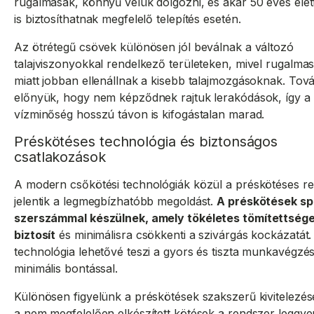
rugalmasak, könnyű velük dolgozni, és akár 50 éves élet
is biztosíthatnak megfelelő telepítés esetén.
Az ötrétegű csövek különösen jól beválnak a változó
talajviszonyokkal rendelkező területeken, mivel rugalma
miatt jobban ellenállnak a kisebb talajmozgásoknak. Tov
előnyük, hogy nem képződnek rajtuk lerakódások, így a
vízminőség hosszú távon is kifogástalan marad.
Préskötéses technológia és biztonságos
csatlakozások
A modern csőkötési technológiák közül a préskötéses r
jelentik a legmegbízhatóbb megoldást.
A préskötések spe
szerszámmal készülnek, amely tökéletes tömítettség
biztosít
és minimálisra csökkenti a szivárgás kockázatát.
technológia lehetővé teszi a gyors és tiszta munkavégzés
minimális bontással.
Különösen figyelünk a préskötések szakszerű kivitelezés
a nem megfelelően elkészített kötések a rendszer leggy