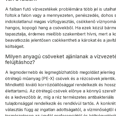
A falban futó vízvezetékek problémáira több jel is utalha
foltok a falon vagy a mennyezeten, penészedés, dohos 
indokolatlanul magas vízfogyasztás, csökkenő víznyomá
hangos, kopogó hang a csövekből. Ha ezek közül bárme
tapasztalja, érdemes mielőbb szakembert hívni, mert a k
beavatkozás jelentősen csökkentheti a károkat és a javít
költségeit.
Milyen anyagú csöveket ajánlanak a vízvezet
felújításhoz?
A legmodernebb és legmegbízhatóbb megoldást jelenleg
ötrétegű műanyag (PE-X) csövek és a rézcsövek jelentik.
Mindkettő kiváló korrózióállósággal rendelkezik és hoss
élettartamú. Az ötrétegű csövek előnye a könnyű szerel
és a kedvezőbb ár, míg a réz természetes antibakteriális
tulajdonsággal rendelkezik és rendkívül tartós. A konkrét
választás függ az ingatlan adottságaitól, a vízminőségtől 
természetesen az ügyfél preferenciáitól és költségvetésétő