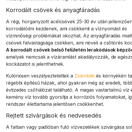
Korrodált csövek és anyagfáradás
A régi, horganyzott acélcsövek 25-30 év után jellemzőe
korrodálódni kezdenek, ami csökkenti a víznyomást és
vízminőségi problémákat okozhat. Az anyagfáradás miatt
csövek falvastagsága csökken, ami növeli a csőtörés koc
A korrodált csövek belső felületén lerakódások képz
amelyek nemcsak a vízáramlást akadályozzák, de egész
kockázatot is jelenthetnek.
Különösen veszélyeztetettek a
Zsámbék
és környékén ta
régebbi építésű házak, ahol gyakran még az eredeti, töb
évtizedes csőhálózat található. A magas vastartalmú víz 
kemény víz tovább gyorsítja a korróziós folyamatokat, íg
rendszer élettartama jelentősen csökkenhet.
Rejtett szivárgások és nedvesedés
A falban vagy padlóban futó vízvezetékek szivárgása so