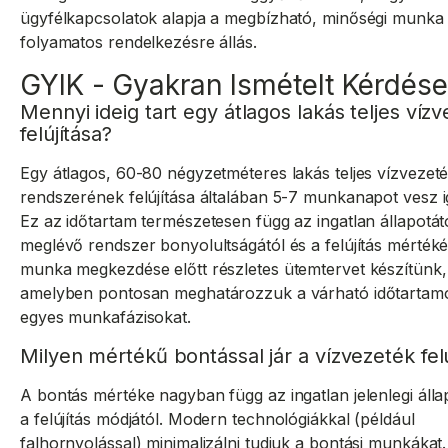
ügyfélkapcsolatok alapja a megbízható, minőségi munka 
folyamatos rendelkezésre állás.
GYIK - Gyakran Ismételt Kérdés
Mennyi ideig tart egy átlagos lakás teljes víz
felújítása?
Egy átlagos, 60-80 négyzetméteres lakás teljes vízvezet
rendszerének felújítása általában 5-7 munkanapot vesz 
Ez az időtartam természetesen függ az ingatlan állapotátó
meglévő rendszer bonyolultságától és a felújítás mértéké
munka megkezdése előtt részletes ütemtervet készítünk,
amelyben pontosan meghatározzuk a várható időtartamo
egyes munkafázisokat.
Milyen mértékű bontással jár a vízvezeték felú
A bontás mértéke nagyban függ az ingatlan jelenlegi álla
a felújítás módjától. Modern technológiákkal (például
falhornyolással) minimalizálni tudjuk a bontási munkákat.