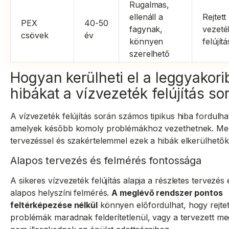
Rugalmas,
ellenáll a
Rejtett
PEX
40-50
fagynak,
vezeté
csövek
év
könnyen
felújít
szerelhető
Hogyan kerülheti el a leggyakori
hibákat a vízvezeték felújítás so
A vízvezeték felújítás során számos tipikus hiba fordulhat
amelyek később komoly problémákhoz vezethetnek. Meg
tervezéssel és szakértelemmel ezek a hibák elkerülhetők
Alapos tervezés és felmérés fontossága
A sikeres vízvezeték felújítás alapja a részletes tervezés 
alapos helyszíni felmérés.
A meglévő rendszer pontos
feltérképezése nélkül
könnyen előfordulhat, hogy rejtet
problémák maradnak felderítetlenül, vagy a tervezett m