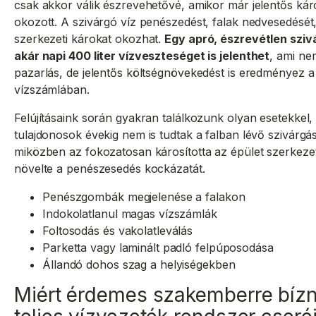
csak akkor válik észrevehetővé, amikor már jelentős kár
okozott. A szivárgó víz penészedést, falak nedvesedését
szerkezeti károkat okozhat.
Egy apró, észrevétlen sziv
akár napi 400 liter vízveszteséget is jelenthet
, ami n
pazarlás, de jelentős költségnövekedést is eredményez a
vízszámlában.
Felújításaink során gyakran találkozunk olyan esetekkel,
tulajdonosok évekig nem is tudtak a falban lévő szivárgás
miközben az fokozatosan károsította az épület szerkeze
növelte a penészesedés kockázatát.
Penészgombák megjelenése a falakon
Indokolatlanul magas vízszámlák
Foltosodás és vakolatleválás
Parketta vagy laminált padló felpúposodása
Állandó dohos szag a helyiségekben
Miért érdemes szakemberre bízn