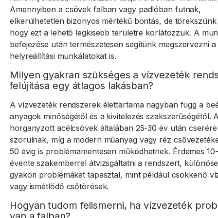
Amennyiben a csövek falban vagy padlóban futnak,
elkerülhetetlen bizonyos mértékű bontás, de törekszünk 
hogy ezt a lehető legkisebb területre korlátozzuk. A mu
befejezése után természetesen segítünk megszervezni a
helyreállítási munkálatokat is.
Milyen gyakran szükséges a vízvezeték rend
felújítása egy átlagos lakásban?
A vízvezeték rendszerek élettartama nagyban függ a beé
anyagok minőségétől és a kivitelezés szakszerűségétől. A
horganyzott acélcsövek általában 25-30 év után cserére
szorulnak, míg a modern műanyag vagy réz csővezeték
50 évig is problémamentesen működhetnek. Érdemes 10
évente szakemberrel átvizsgáltatni a rendszert, különös
gyakori problémákat tapasztal, mint például csökkenő 
vagy ismétlődő csőtörések.
Hogyan tudom felismerni, ha vízvezeték pr
van a falban?