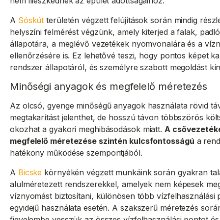
nem illeszkednek az épület adottságaihoz.
A
Sóskút
területén végzett felújítások során mindig részl
helyszíni felmérést végzünk, amely kiterjed a falak, padl
állapotára, a meglévő vezetékek nyomvonalára és a ví
ellenőrzésére is. Ez lehetővé teszi, hogy pontos képet k
rendszer állapotáról, és személyre szabott megoldást kín
Minőségi anyagok és megfelelő méretezés
Az olcsó, gyenge minőségű anyagok használata rövid tá
megtakarítást jelenthet, de hosszú távon többszörös költ
okozhat a gyakori meghibásodások miatt.
A csővezeték
megfelelő méretezése szintén kulcsfontosságú
a rend
hatékony működése szempontjából.
A
Bicske
környékén végzett munkáink során gyakran ta
alulméretezett rendszerekkel, amelyek nem képesek meg
víznyomást biztosítani, különösen több vízfelhasználási 
egyidejű használata esetén. A szakszerű méretezés sorá
figyelembe vesszük az összes vízfelhasználási pontot é