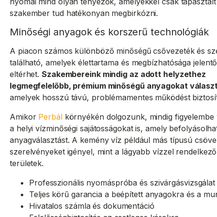
nyomai mind olyan tényezők, amelyekkel csak tapasztalt
szakember tud hatékonyan megbirkózni.
Minőségi anyagok és korszerű technológiák
A piacon számos különböző minőségű csővezeték és sz
található, amelyek élettartama és megbízhatósága jelent
eltérhet.
Szakembereink mindig az adott helyzethez
legmegfelelőbb, prémium minőségű anyagokat választ
amelyek hosszú távú, problémamentes működést biztosí
Amikor
Perbál
környékén dolgozunk, mindig figyelembe
a helyi vízminőségi sajátosságokat is, amely befolyásolha
anyagválasztást. A kemény víz például más típusú csöve
szerelvényeket igényel, mint a lágyabb vízzel rendelkező
területek.
Professzionális nyomáspróba és szivárgásvizsgálat
Teljes körű garancia a beépített anyagokra és a m
Hivatalos számla és dokumentáció