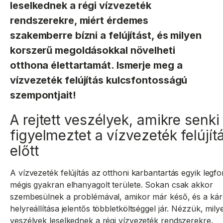
leselkednek a régi vízvezeték
rendszerekre, miért érdemes
szakemberre bízni a felújítást, és milyen
korszerű megoldásokkal növelheti
otthona élettartamát. Ismerje meg a
vízvezeték felújítás kulcsfontosságú
szempontjait!
A rejtett veszélyek, amikre senk
figyelmeztet a vízvezeték felújít
előtt
A vízvezeték felújítás az otthoni karbantartás egyik legf
mégis gyakran elhanyagolt területe. Sokan csak akkor
szembesülnek a problémával, amikor már késő, és a ká
helyreállítása jelentős többletköltséggel jár. Nézzük, milye
veszélyek leselkednek a régi vízvezeték rendszerekre.