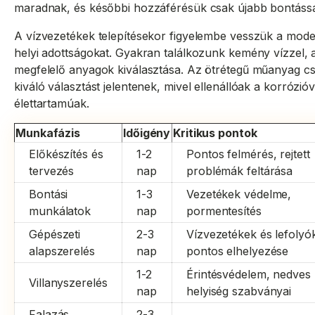
maradnak, és későbbi hozzáférésük csak újabb bontássa
A vízvezetékek telepítésekor figyelembe vesszük a mode
helyi adottságokat. Gyakran találkozunk kemény vízzel, 
megfelelő anyagok kiválasztása. Az ötrétegű műanyag c
kiváló választást jelentenek, mivel ellenállóak a korróz
élettartamúak.
Munkafázis
Időigény
Kritikus pontok
Előkészítés és
1-2
Pontos felmérés, rejtett
tervezés
nap
problémák feltárása
Bontási
1-3
Vezetékek védelme,
munkálatok
nap
pormentesítés
Gépészeti
2-3
Vízvezetékek és lefolyó
alapszerelés
nap
pontos elhelyezése
1-2
Érintésvédelem, nedves
Villanyszerelés
nap
helyiség szabványai
Falazás,
2-3