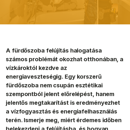
A fürdőszoba felújítás halogatása
számos problémát okozhat otthonában, a
vízkároktól kezdve az
energiaveszteségig. Egy korszerű
fürdőszoba nem csupán esztétikai
szempontból jelent előrelépést, hanem
jelentős megtakarítást is eredményezhet
a vízfogyasztás és energiafelhasználás
terén. Ismerje meg, miért érdemes időben
belekezdeni a felújításba, és hogyan