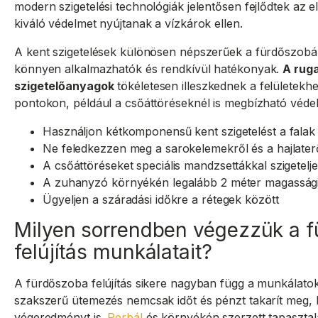
modern szigetelési technológiák jelentősen fejlődtek az 
kiváló védelmet nyújtanak a vízkárok ellen.
A kent szigetelések különösen népszerűek a fürdőszobák 
könnyen alkalmazhatók és rendkívül hatékonyak.
A rug
szigetelőanyagok
tökéletesen illeszkednek a felületekhe
pontokon, például a csőáttöréseknél is megbízható véde
Használjon kétkomponensű kent szigetelést a falak
Ne feledkezzen meg a sarokelemekről és a hajlater
A csőáttöréseket speciális mandzsettákkal szigetelje
A zuhanyzó környékén legalább 2 méter magasságig 
Ügyeljen a száradási időkre a rétegek között
Milyen sorrendben végezzük a 
felújítás munkálatait?
A fürdőszoba felújítás sikere nagyban függ a munkálatok
szakszerű ütemezés nemcsak időt és pénzt takarít meg, h
végeredményt is.
Perbál
és környékén szerzett tapasztala