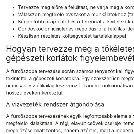
Tervezze meg előre a felújítást, ne várja meg a k
Válasszon megfelelő évszakot a munkálatokhoz (tav
Kérjen több árajánlatot és referenciát a kivitelezőktő
Gondoskodjon ideiglenes megoldásról a felújítás ide
Készítsen részletes költségvetést tartalékalappal
Hogyan tervezze meg a tökélete
gépészeti korlátok figyelembevét
A fürdőszoba tervezése során számos tényezőt kell fig
tekintettel a gépészeti korlátokra. Egy szakszerűen meg
nemcsak esztétikailag lesz vonzó, hanem funkcionálisan 
hosszú éveken keresztül.
A vízvezeték rendszer átgondolása
A fürdőszoba tervezésének egyik legfontosabb eleme a 
megfelelő kialakítása. A régi, elavult csövek cseréje nem
megelőzése miatt fontos, hanem azért is, mert a modern