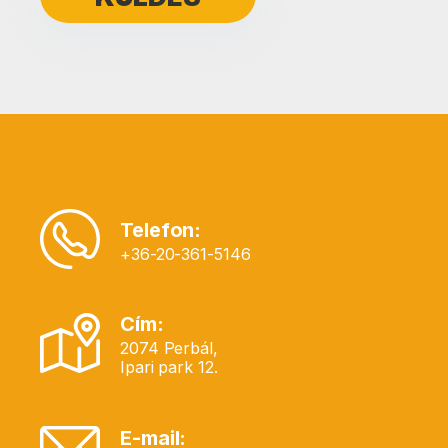
Telefon:
+36-20-361-5146
Cím:
2074 Perbál,
Ipari park 12.
E-mail: