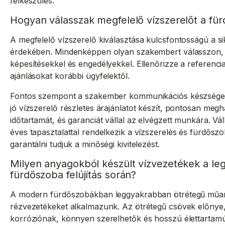
felkészülés.
Hogyan válasszak megfelelő vízszerelőt a für
A megfelelő vízszerelő kiválasztása kulcsfontosságú a si
érdekében. Mindenképpen olyan szakembert válasszon, 
képesítésekkel és engedélyekkel. Ellenőrizze a referenci
ajánlásokat korábbi ügyfelektől.
Fontos szempont a szakember kommunikációs készsége 
jó vízszerelő részletes árajánlatot készít, pontosan me
időtartamát, és garanciát vállal az elvégzett munkára. V
éves tapasztalattal rendelkezik a vízszerelés és fürdőszob
garantálni tudjuk a minőségi kivitelezést.
Milyen anyagokból készült vízvezetékek a l
fürdőszoba felújítás során?
A modern fürdőszobákban leggyakrabban ötrétegű műan
rézvezetékeket alkalmazunk. Az ötrétegű csövek előnye,
korróziónak, könnyen szerelhetők és hosszú élettartamú