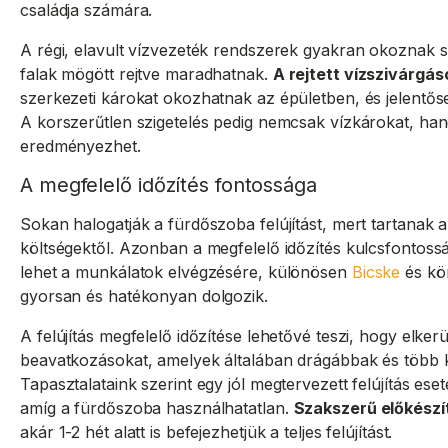
családja számára.
A régi, elavult vízvezeték rendszerek gyakran okoznak 
falak mögött rejtve maradhatnak.
A rejtett vízszivárgás
szerkezeti károkat okozhatnak az épületben, és jelentőse
A korszerűtlen szigetelés pedig nemcsak vízkárokat, han
eredményezhet.
A megfelelő időzítés fontossága
Sokan halogatják a fürdőszoba felújítást, mert tartanak a 
költségektől. Azonban a megfelelő időzítés kulcsfontosság
lehet a munkálatok elvégzésére, különösen
Bicske
és kö
gyorsan és hatékonyan dolgozik.
A felújítás megfelelő időzítése lehetővé teszi, hogy elkerü
beavatkozásokat, amelyek általában drágábbak és több k
Tapasztalataink szerint egy jól megtervezett felújítás ese
amíg a fürdőszoba használhatatlan.
Szakszerű előkészít
akár 1-2 hét alatt is befejezhetjük a teljes felújítást.