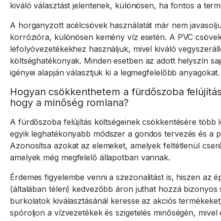
kiváló választást jelentenek, különösen, ha fontos a termé
A horganyzott acélcsövek használatát már nem javasolju
korrózióra, különösen kemény víz esetén. A PVC csövek
lefolyóvezetékekhez használjuk, mivel kiváló vegyszerál
költséghatékonyak. Minden esetben az adott helyszín sa
igényei alapján választjuk ki a legmegfelelőbb anyagokat.
Hogyan csökkenthetem a fürdőszoba felújítás 
hogy a minőség romlana?
A fürdőszoba felújítás költségeinek csökkentésére több l
egyik leghatékonyabb módszer a gondos tervezés és a p
Azonosítsa azokat az elemeket, amelyek feltétlenül cser
amelyek még megfelelő állapotban vannak.
Érdemes figyelembe venni a szezonalitást is, hiszen az é
(általában télen) kedvezőbb áron juthat hozzá bizonyos 
burkolatok kiválasztásánál keresse az akciós termékeket
spóroljon a vízvezetékek és szigetelés minőségén, mivel