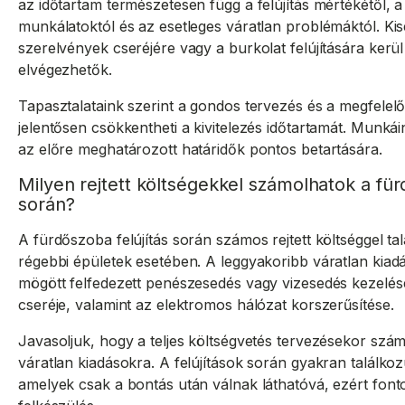
az időtartam természetesen függ a felújítás mértékétől, 
munkálatoktól és az esetleges váratlan problémáktól. Kis
szerelvények cseréjére vagy a burkolat felújítására kerül s
elvégezhetők.
Tapasztalataink szerint a gondos tervezés és a megfel
jelentősen csökkentheti a kivitelezés időtartamát. Munká
az előre meghatározott határidők pontos betartására.
Milyen rejtett költségekkel számolhatok a für
során?
A fürdőszoba felújítás során számos rejtett költséggel t
régebbi épületek esetében. A leggyakoribb váratlan kiad
mögött felfedezett penészesedés vagy vizesedés kezelése
cseréje, valamint az elektromos hálózat korszerűsítése.
Javasoljuk, hogy a teljes költségvetés tervezésekor szám
váratlan kiadásokra. A felújítások során gyakran találk
amelyek csak a bontás után válnak láthatóvá, ezért font