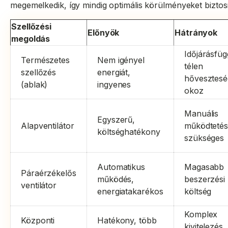
megemelkedik, így mindig optimális körülményeket biztos
Szellőzési
Előnyök
Hátrányok
megoldás
Időjárásfüg
Természetes
Nem igényel
télen
szellőzés
energiát,
hővesztesé
(ablak)
ingyenes
okoz
Manuális
Egyszerű,
Alapventilátor
működtetés
költséghatékony
szükséges
Automatikus
Magasabb
Páraérzékelős
működés,
beszerzési
ventilátor
energiatakarékos
költség
Komplex
Központi
Hatékony, több
kivitelezés,