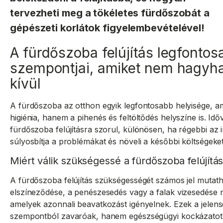
tervezheti meg a tökéletes fürdőszobát a
gépészeti korlátok figyelembevételével!
A fürdőszoba felújítás legfontos
szempontjai, amiket nem hagyha
kívül
A fürdőszoba az otthon egyik legfontosabb helyisége, 
higiénia, hanem a pihenés és feltöltődés helyszíne is. I
fürdőszoba felújításra szorul, különösen, ha régebbi az 
súlyosbítja a problémákat és növeli a későbbi költségeket
Miért válik szükségessé a fürdőszoba felújítá
A fürdőszoba felújítás szükségességét számos jel mutath
elszíneződése, a penészesedés vagy a falak vizesedése
amelyek azonnali beavatkozást igényelnek. Ezek a jelen
szempontból zavaróak, hanem egészségügyi kockázatot i