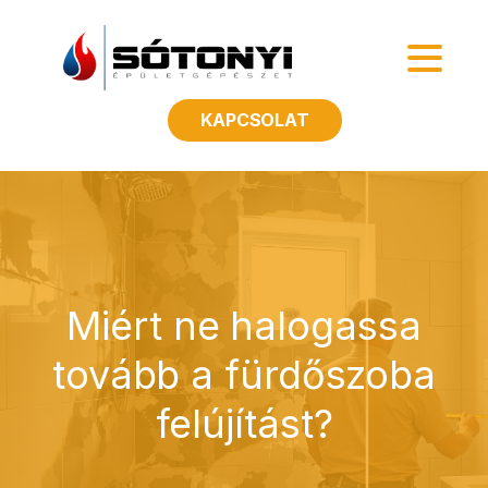
KAPCSOLAT
Miért ne halogassa
tovább a fürdőszoba
felújítást?