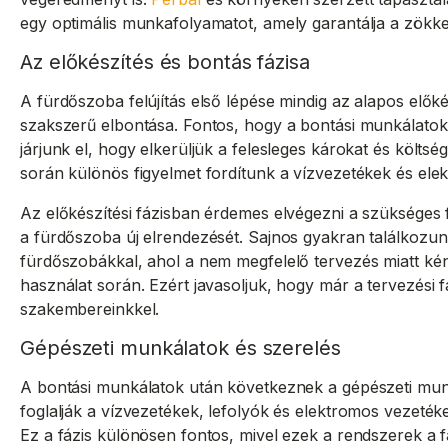
egy optimális munkafolyamatot, amely garantálja a zökke
Az előkészítés és bontás fázisa
A fürdőszoba felújítás első lépése mindig az alapos előké
szakszerű elbontása. Fontos, hogy a bontási munkálatok
járjunk el, hogy elkerüljük a felesleges károkat és költsé
során különös figyelmet fordítunk a vízvezetékek és el
Az előkészítési fázisban érdemes elvégezni a szükséges
a fürdőszoba új elrendezését. Sajnos gyakran találkozun
fürdőszobákkal, ahol a nem megfelelő tervezés miatt k
használat során. Ezért javasoljuk, hogy már a tervezési 
szakembereinkkel.
Gépészeti munkálatok és szerelés
A bontási munkálatok után következnek a gépészeti m
foglalják a vízvezetékek, lefolyók és elektromos vezetékek
Ez a fázis különösen fontos, mivel ezek a rendszerek a f