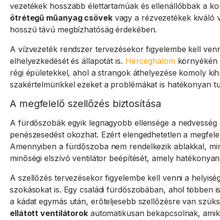
vezetékek hosszabb élettartamúak és ellenállóbbak a k
ötrétegű műanyag csövek
vagy a rézvezetékek kiváló v
hosszú távú megbízhatóság érdekében.
A vízvezeték rendszer tervezésekor figyelembe kell ven
elhelyezkedését és állapotát is.
Herceghalom
környékén g
régi épületekkel, ahol a strangok áthelyezése komoly kihí
szakértelmünkkel ezeket a problémákat is hatékonyan tud
A megfelelő szellőzés biztosítása
A fürdőszobák egyik legnagyobb ellensége a nedvesség 
penészesedést okozhat. Ezért elengedhetetlen a megfelelő
Amennyiben a fürdőszoba nem rendelkezik ablakkal, mi
minőségi elszívó ventilátor beépítését, amely hatékonyan e
A szellőzés tervezésekor figyelembe kell venni a helyiség
szokásokat is. Egy családi fürdőszobában, ahol többen i
a kádat egymás után, erőteljesebb szellőzésre van szük
ellátott ventilátorok
automatikusan bekapcsolnak, amik