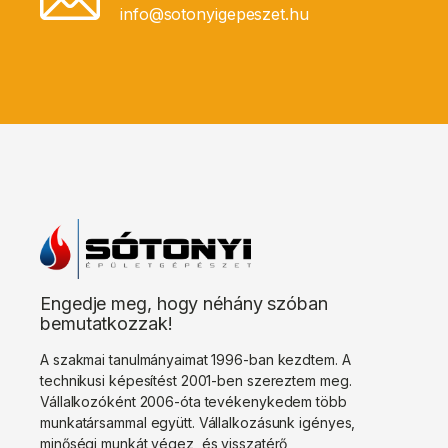
info@sotonyigepeszet.hu
Engedje meg, hogy néhány szóban
bemutatkozzak!
A szakmai tanulmányaimat 1996-ban kezdtem. A
technikusi képesítést 2001-ben szereztem meg.
Vállalkozóként 2006-óta tevékenykedem több
munkatársammal együtt. Vállalkozásunk igényes,
minőségi munkát végez, és visszatérő