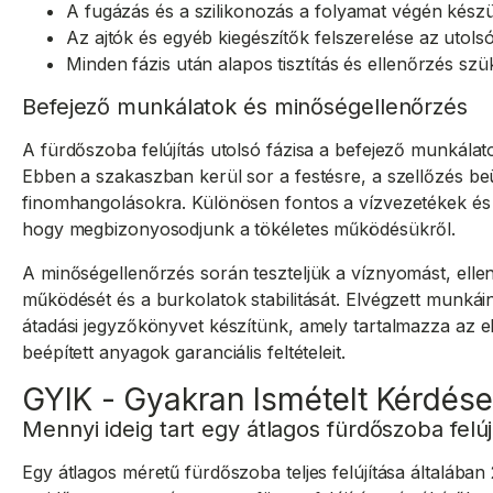
A fugázás és a szilikonozás a folyamat végén készü
Az ajtók és egyéb kiegészítők felszerelése az utols
Minden fázis után alapos tisztítás és ellenőrzés sz
Befejező munkálatok és minőségellenőrzés
A fürdőszoba felújítás utolsó fázisa a befejező munkálat
Ebben a szakaszban kerül sor a festésre, a szellőzés b
finomhangolásokra. Különösen fontos a vízvezetékek és 
hogy megbizonyosodjunk a tökéletes működésükről.
A minőségellenőrzés során teszteljük a víznyomást, elle
működését és a burkolatok stabilitását. Elvégzett munkái
átadási jegyzőkönyvet készítünk, amely tartalmazza az e
beépített anyagok garanciális feltételeit.
GYIK - Gyakran Ismételt Kérdés
Mennyi ideig tart egy átlagos fürdőszoba felúj
Egy átlagos méretű fürdőszoba teljes felújítása általában