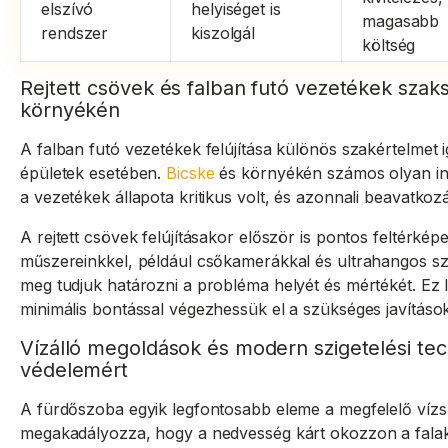
elszívó
helyiséget is
magasabb
rendszer
kiszolgál
költség
Rejtett csövek és falban futó vezetékek szaks
környékén
A falban futó vezetékek felújítása különös szakértelmet 
épületek esetében.
Bicske
és környékén számos olyan ing
a vezetékek állapota kritikus volt, és azonnali beavatkozá
A rejtett csövek felújításakor először is pontos feltérk
műszereinkkel, például csőkamerákkal és ultrahangos sz
meg tudjuk határozni a probléma helyét és mértékét. Ez 
minimális bontással végezhessük el a szükséges javítások
Vízálló megoldások és modern szigetelési te
védelemért
A fürdőszoba egyik legfontosabb eleme a megfelelő vízs
megakadályozza, hogy a nedvesség kárt okozzon a fala