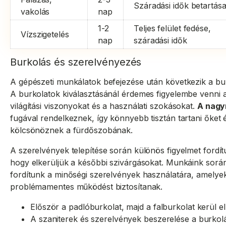
Száradási idők betartás
vakolás
nap
1-2
Teljes felület fedése,
Vízszigetelés
nap
száradási idők
Burkolás és szerelvényezés
A gépészeti munkálatok befejezése után következik a bu
A burkolatok kiválasztásánál érdemes figyelembe venni a
világítási viszonyokat és a használati szokásokat.
A nagy
fugával rendelkeznek, így könnyebb tisztán tartani őke
kölcsönöznek a fürdőszobának.
A szerelvények telepítése során különös figyelmet fordítu
hogy elkerüljük a későbbi szivárgásokat. Munkáink során
fordítunk a minőségi szerelvények használatára, amelye
problémamentes működést biztosítanak.
Először a padlóburkolat, majd a falburkolat kerül e
A szaniterek és szerelvények beszerelése a burkolá