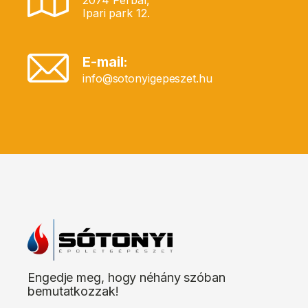
2074 Perbál,
Ipari park 12.
E-mail:
info@sotonyigepeszet.hu
Engedje meg, hogy néhány szóban
bemutatkozzak!