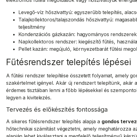
elektromos fűtési megoldások vagy hőszivattyúk energiai
Levegő-víz hőszivattyú: egyszerűbb telepítés, alac
Talajkollektoros/talajszondás hőszivattyú: magasab
teljesítmény
Kondenzációs gázkazán: hagyományos rendszerek k
Napkollektoros rendszer: kiegészítő fűtés, használat
Pellet kazán: megújuló, környezetbarát fűtési mego
Fűtésrendszer telepítés lépései
A fűtési rendszer telepítése összetett folyamat, amely g
szakértelmet igényel. Akár új rendszert telepítünk, akár 
érdemes tisztában lenni a főbb lépésekkel és szempont
legyen a kivitelezés.
Tervezés és előkészítés fontossága
A sikeres fűtésrendszer telepítés alapja a
gondos tervez
hőtechnikai számítást végeztetni, amely meghatározza az 
alapján lehet kiválasztani a megfelelő teljesítményű kész