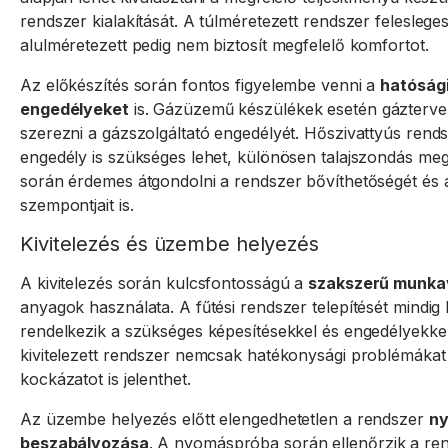
rendszer kialakítását. A túlméretezett rendszer felesleges
alulméretezett pedig nem biztosít megfelelő komfortot.
Az előkészítés során fontos figyelembe venni a
hatósági
engedélyeket
is. Gázüzemű készülékek esetén gázterveket
szerezni a gázszolgáltató engedélyét. Hőszivattyús rend
engedély is szükséges lehet, különösen talajszondás me
során érdemes átgondolni a rendszer bővíthetőségét és 
szempontjait is.
Kivitelezés és üzembe helyezés
A kivitelezés során kulcsfontosságú a
szakszerű munka
anyagok használata. A fűtési rendszer telepítését mindig
rendelkezik a szükséges képesítésekkel és engedélyekke
kivitelezett rendszer nemcsak hatékonysági problémákat
kockázatot is jelenthet.
Az üzembe helyezés előtt elengedhetetlen a rendszer
ny
beszabályozása
. A nyomáspróba során ellenőrzik a ren