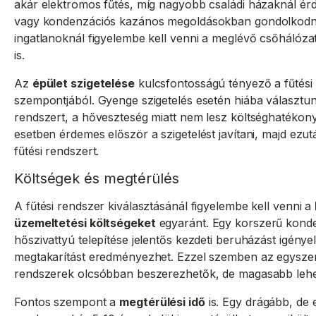
akár elektromos fűtés, míg nagyobb családi házaknál ér
vagy kondenzációs kazános megoldásokban gondolkodni.
ingatlanoknál figyelembe kell venni a meglévő csőhálózat
is.
Az
épület szigetelése
kulcsfontosságú tényező a fűtés
szempontjából. Gyenge szigetelés esetén hiába választu
rendszert, a hőveszteség miatt nem lesz költséghatékony
esetben érdemes először a szigetelést javítani, majd ezut
fűtési rendszert.
Költségek és megtérülés
A fűtési rendszer kiválasztásánál figyelembe kell venni a
üzemeltetési költségeket
egyaránt. Egy korszerű kond
hőszivattyú telepítése jelentős kezdeti beruházást igénye
megtakarítást eredményezhet. Ezzel szemben az egysz
rendszerek olcsóbban beszerezhetők, de magasabb lehet
Fontos szempont a
megtérülési idő
is. Egy drágább, de