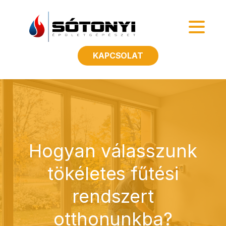
KAPCSOLAT
Hogyan válasszunk
tökéletes fűtési
rendszert
otthonunkba?