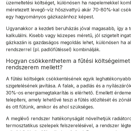
üzemeltetési költséget, különösen ha napelemekkel kombi
méretezett levegő-víz hőszivattyú akár 70-80%-kal csökk
egy hagyományos gázkazánhoz képest.
Ugyanakkor a kezdeti beruházás jóval magasabb, így a t
kalkulálni. Kisebb vagy közepes méretű, jól szigetelt ing
gázkazán is gazdaságos megoldás lehet, különösen ha al
rendszerrel (pl. padlófűtéssel) kombinálják.
Hogyan csökkenthetem a fűtési költségeimet
rendszerem mellett?
A fűtési költségek csökkentésének egyik leghatékonyabb
szigetelésének javítása. A falak, a padlás és a nyílászáró
30%-os energiamegtakarítás is elérhető. Emellett érdem
telepíteni, amely lehetővé teszi a fűtés időzítését és zón
és ott fűtünk, amikor és ahol szükséges.
A meglévő rendszer hatékonyságát növelhetjük radiátoro
termosztatikus szelepek felszerelésével, a rendszer légte