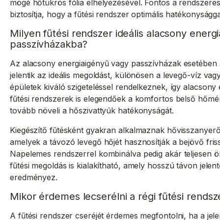
mögé hőtükrös fólia elhelyezésével. Fontos a rendszeres
biztosítja, hogy a fűtési rendszer optimális hatékonyságg
Milyen fűtési rendszer ideális alacsony energ
passzívházakba?
Az alacsony energiaigényű vagy passzívházak esetében 
jelentik az ideális megoldást, különösen a levegő-víz vag
épületek kiváló szigeteléssel rendelkeznek, így alacson
fűtési rendszerek is elegendőek a komfortos belső hőmér
tovább növeli a hőszivattyúk hatékonyságát.
Kiegészítő fűtésként gyakran alkalmaznak hővisszanyerő
amelyek a távozó levegő hőjét hasznosítják a bejövő fris
Napelemes rendszerrel kombinálva pedig akár teljesen ön
fűtési megoldás is kialakítható, amely hosszú távon jelen
eredményez.
Mikor érdemes lecserélni a régi fűtési rendsz
A fűtési rendszer cseréjét érdemes megfontolni, ha a jel