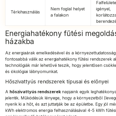
Falfelülete
Nem foglal helyet
igényel,
Térkihasználás
a falakon
korlátozz
berendezé
Energiahatékony fűtési megoldá
házakba
Az energiaárak emelkedésével és a környezettudatossá
fontosabbá válik az energiahatékony fűtési rendszerek 
technológiák már lehetővé teszik, hogy jelentősen csökke
és ökológiai lábnyomunkat.
Hőszivattyús rendszerek típusai és előnyei
A
hőszivattyús rendszerek
napjaink egyik leghatékonya
jelentik. Működésük lényege, hogy a környezetből (levegő
nyerik ki a hőt, és azt juttatják be az épületbe. Egy jól m
kWh elektromos energia felhasználásával 4-5 kWh fűtési e