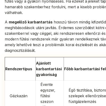
fűtés vagy a gyakori nyomásesés. Ha ezeket a jeleket ta
hamarabb szakemberhez fordulni, mert a kisebb problé
válhatnak.
A
megelőző karbantartás
hosszú távon mindig kifizetőd
meghibásodások utáni javítás. Érdemes szerződést kötni
szakemberrel vagy céggel, aki rendszeresen ellenőrzi és 
modern fűtési rendszerek már gyakran rendelkeznek távfe
amely lehetővé teszi a problémák korai észlelését és akár
diagnosztizálását.
Ajánlott
Rendszertípus
karbantartási
Főbb karbantartási fe
gyakoriság
Évente
egyszer,
Égő tisztítása, bizton
Gázkazán
fűtési
szelepek ellenőrzése
szezon
füstgázelemzés