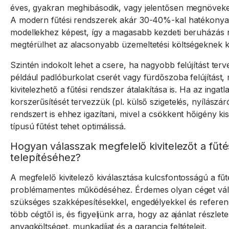
éves, gyakran meghibásodik, vagy jelentősen megnöveke
A modern fűtési rendszerek akár 30-40%-kal hatékonya
modellekhez képest, így a magasabb kezdeti beruházás 
megtérülhet az alacsonyabb üzemeltetési költségeknek 
Szintén indokolt lehet a csere, ha nagyobb felújítást ter
például padlóburkolat cserét vagy fürdőszoba felújítást
kivitelezhető a fűtési rendszer átalakítása is. Ha az ingatl
korszerűsítését tervezzük (pl. külső szigetelés, nyílászár
rendszert is ehhez igazítani, mivel a csökkent hőigény k
típusú fűtést tehet optimálissá.
Hogyan válasszak megfelelő kivitelezőt a fűté
telepítéséhez?
A megfelelő kivitelező kiválasztása kulcsfontosságú a fű
problémamentes működéséhez. Érdemes olyan céget vála
szükséges szakképesítésekkel, engedélyekkel és referenc
több cégtől is, és figyeljünk arra, hogy az ajánlat részle
anyagköltséget, munkadíjat és a garancia feltételeit.