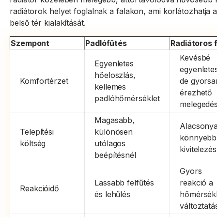
radiátorok helyet foglalnak a falakon, ami korlátozhatja 
belső tér kialakítását.
Szempont
Padlófűtés
Radiátoros 
Kevésbé
Egyenletes
egyenlete
hőeloszlás,
Komfortérzet
de gyorsa
kellemes
érezhető
padlóhőmérséklet
melegedé
Magasabb,
Alacsony
Telepítési
különösen
könnyebb
költség
utólagos
kivitelezés
beépítésnél
Gyors
Lassabb felfűtés
reakció a
Reakcióidő
és lehűlés
hőmérsékl
változtatá