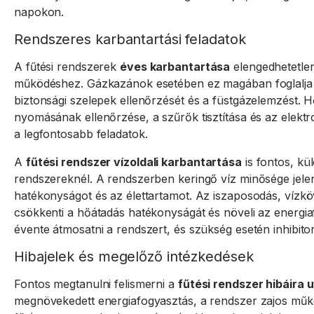
napokon.
Rendszeres karbantartási feladatok
A fűtési rendszerek
éves karbantartása
elengedhetetle
működéshez. Gázkazánok esetében ez magában foglalja az
biztonsági szelepek ellenőrzését és a füstgázelemzést. 
nyomásának ellenőrzése, a szűrők tisztítása és az elekt
a legfontosabb feladatok.
A
fűtési rendszer vízoldali karbantartása
is fontos, kü
rendszereknél. A rendszerben keringő víz minősége jelen
hatékonyságot és az élettartamot. Az iszaposodás, vízkö
csökkenti a hőátadás hatékonyságát és növeli az energi
évente átmosatni a rendszert, és szükség esetén inhibito
Hibajelek és megelőző intézkedések
Fontos megtanulni felismerni a
fűtési rendszer hibáira u
megnövekedett energiafogyasztás, a rendszer zajos műk