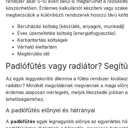
rendszer akár 5-10 éven belül is megtérülhet a rezsiköl
köszönhetően. Érdemes kalkulációt készíteni vagy szake
megbecsüljük a különböző rendszerek hosszú távú költs
Beruházási költség (készülék, anyagok, munkadíj)
Éves üzemeltetési költség (energiafogyasztás)
Karbantartási költségek
Várható élettartam
Megtérülési idő
Padlófűtés vagy radiátor? Segít
Az egyik leggyakoribb dilemma a fűtési rendszer kiválasz
radiátor? Mindkét megoldásnak megvannak a maga előnye
érdemes alaposan mérlegelni, melyik illeszkedik jobban 
lehetőségeinkhez.
A padlófűtés előnyei és hátrányai
A
padlófűtés
egyik legnagyobb előnye az egyenletes hőel