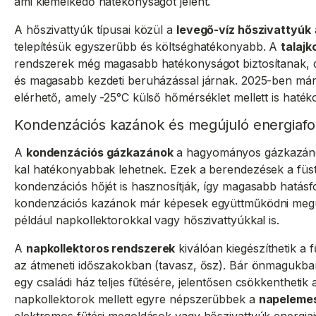
ami kiemelkedő hatékonyságot jelent.
A hőszivattyúk típusai közül a
levegő-víz hőszivattyúk
telepítésük egyszerűbb és költséghatékonyabb. A
talajk
rendszerek még magasabb hatékonyságot biztosítanak, 
és magasabb kezdeti beruházással járnak. 2025-ben már
elérhető, amely -25°C külső hőmérséklet mellett is haté
Kondenzációs kazánok és megújuló energiafo
A
kondenzációs gázkazánok
a hagyományos gázkazáno
kal hatékonyabbak lehetnek. Ezek a berendezések a füs
kondenzációs hőjét is hasznosítják, így magasabb hatás
kondenzációs kazánok már képesek együttműködni megúj
például napkollektorokkal vagy hőszivattyúkkal is.
A
napkollektoros rendszerek
kiválóan kiegészíthetik a 
az átmeneti időszakokban (tavasz, ősz). Bár önmagukba
egy családi ház teljes fűtésére, jelentősen csökkenthetik
napkollektorok mellett egyre népszerűbbek a
napelemes