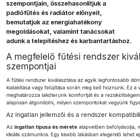
szempontjain, összehasonlítjuk a
padlófűtés és radiátor előnyeit,
bemutatjuk az energiahatékony
megoldásokat, valamint tanácsokat
adunk a telepítéshez és karbantartáshoz.
A megfelelő fűtési rendszer kiv
szempontjai
A fűtési rendszer kiválasztása az egyik legfontosabb dön
kialakítása vagy felújítása során meg kell hoznunk. Ez a 
meghatározza lakóterünk komfortját és a rezsiköltségein
alaposan átgondolni, milyen szempontokat vegyünk figy
Az ingatlan jellemzői és a rendszer kompatibil
Az
ingatlan típusa és mérete
alapvetően befolyásolja, m
ideális számunkra. Egy kisebb lakásban elegendő lehet 