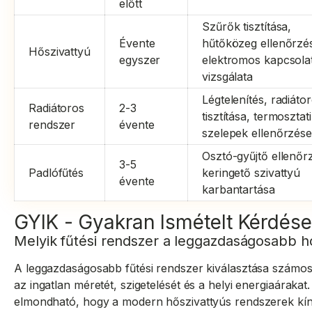
előtt
Szűrők tisztítása,
Évente
hűtőközeg ellenőrzé
Hőszivattyú
egyszer
elektromos kapcsola
vizsgálata
Légtelenítés, radiáto
Radiátoros
2-3
tisztítása, termosztat
rendszer
évente
szelepek ellenőrzés
Osztó-gyűjtő ellenőr
3-5
Padlófűtés
keringető szivattyú
évente
karbantartása
GYIK - Gyakran Ismételt Kérdés
Melyik fűtési rendszer a leggazdaságosabb h
A leggazdaságosabb fűtési rendszer kiválasztása számos
az ingatlan méretét, szigetelését és a helyi energiaáraka
elmondható, hogy a modern hőszivattyús rendszerek kín