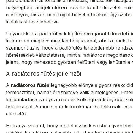
padlófelületen át történik a hőleadás, nincsenek hidege
helyiségben, ami jelentősen növeli a komfortérzetet. Emel
is előnyös, hiszen nem foglal helyet a falakon, így szaba
kialakítást tesz lehetővé.
Ugyanakkor a padlófűtés telepítése
magasabb kezdeti 
különösen meglévő ingatlan felújításánál, ahol a padló fe
szempont az is, hogy a padlófűtés tehetetlenebb rendsze
hőmérséklet-változtatásra, mint a radiátoros megoldások
jelenti, hogy nehezebb gyorsan felfűteni vagy lehűteni a h
A radiátoros fűtés jellemzői
A
radiátoros fűtés
legnagyobb előnye a gyors reakcióidő
termosztátot, hamar érezhetővé válik a melegedés. Emelle
karbantartása is egyszerűbb és költséghatékonyabb, k
felújításánál. A modern radiátorok már esztétikusak, é
elérhetők.
Hátránya viszont, hogy a hőeloszlás kevésbé egyenletes,
radiátor közelében melegebb, attól távolodva hűvösebb le